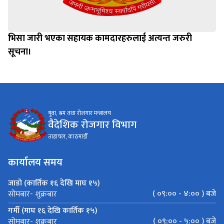
भिसा जारी भएका सहायक कामदारहरुलाई अत्यन्त जरुरी
सूचना।
युवा, श्रम तथा रोजगार मन्त्रालय
वैदेशिक रोजगार विभाग
ताहाचल, काठमाडौँ
कार्यालय समय
जाडो (कार्तिक १६ देखि माघ १५)
( ०९:०० - ४:०० ) बजे
सोमबार- शुक्रबार
गर्मी (माघ १६ देखि कार्तिक १५)
( ०९:०० - ५:०० ) बजे
सोमबार- शुक्रबार