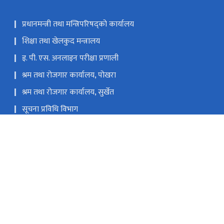
प्रधानमन्त्री तथा मन्त्रिपरिषद्को कार्यालय
शिक्षा तथा खेलकुद मन्त्रालय
इ. पी. एस. अनलाइन परीक्षा प्रणाली
श्रम तथा रोजगार कार्यालय, पोखरा
श्रम तथा रोजगार कार्यालय, सुर्खेत
सूचना प्रविधि विभाग
वैदेशिक रोजगारीमा जाने श्रमिकले श्रम स्विकृतिका लागि Profile
तयार गर्दा अपनाउनुपर्ने बिधि
ल, काठमाडौँ
info@dofe.gov.np
०१-४७९२६७१
टोल फ्री नं.
1140