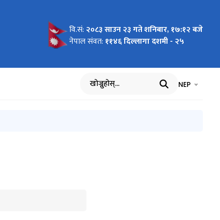
वि.सं:
२०८३ साउन २३ गते शनिबार, १७:१२ बजे
ने
धी दोश्रो
ना।
्रयोग गरी
न
ायक कामदार
ना
्थाहरुले
्बन्धी
र प्राप्त
 प्रदान
ाहरुको
धी सिप
ाहरुको
िवरण
वाग्राहीका
सहायक
्य विवरण
ना
ना
नेपाल संवत:
११४६ दिल्लागा दशमी - २५
 गर्ने
गर्ने
ेको सूचना
ना
ना।
भाषा चयन गर्नुह
भाषा प
NEP
खोज्नुहोस्