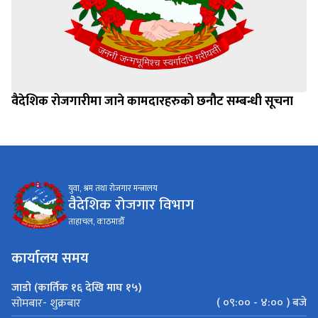
वैदेशिक रोजगारीमा जाने कामदारहरुको छनौट सम्बन्धी सूचना
युवा, श्रम तथा रोजगार मन्त्रालय
वैदेशिक रोजगार विभाग
ताहाचल, काठमाडौँ
कार्यालय समय
जाडो (कार्तिक १६ देखि माघ १५)
( ०९:०० - ४:०० ) बजे
सोमबार- शुक्रबार